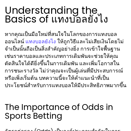
Understanding the
Basics of แทงบอลยังไง
หากคุณเป็นมือใหม่ที่สนใจในโลกของการแทงบอล
ออนไลน์
ให้ถูกวิธีและไม่เสียเงินโดยไม่
แทงบอลยังไง
จำเป็นนั้นถือเป็นสิ่งสำคัญอย่างยิ่ง การเข้าใจพื้นฐาน
เช่นราคาบอลและประเภทการเดิมพันจะช่วยให้คุณ
ตัดสินใจได้ดียิ่งขึ้นในการเดิมพัน และเพิ่มโอกาสใน
การชนะรางวัล ไม่ว่าคุณจะเป็นผู้เล่นที่มีประสบการณ์
หรือเพิ่งเริ่มต้น บทความนี้จะให้คำแนะนำที่เป็น
ประโยชน์สำหรับการแทงบอลให้มีประสิทธิภาพมากขึ้น
The Importance of Odds in
Sports Betting