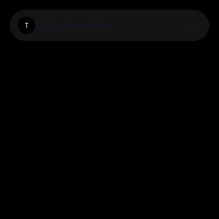
Toppokerroulette
T