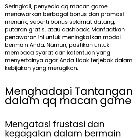
Seringkali, penyedia qq macan game
menawarkan berbagai bonus dan promosi
menarik, seperti bonus selamat datang,
putaran gratis, atau cashback. Manfaatkan
penawaran ini untuk meningkatkan modal
bermain Anda. Namun, pastikan untuk
membaca syarat dan ketentuan yang
menyertainya agar Anda tidak terjebak dalam
kebijakan yang merugikan.
Menghadapi Tantangan
dalam qq macan game
Mengatasi frustasi dan
kegagalan dalam bermain