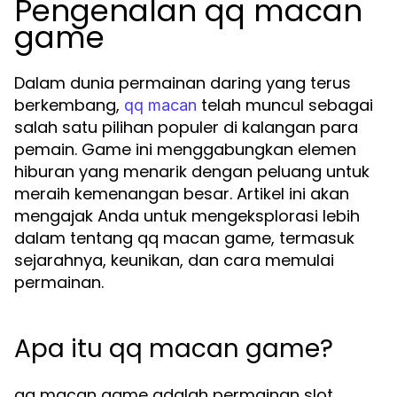
Pengenalan qq macan
game
Dalam dunia permainan daring yang terus
berkembang,
telah muncul sebagai
qq macan
salah satu pilihan populer di kalangan para
pemain. Game ini menggabungkan elemen
hiburan yang menarik dengan peluang untuk
meraih kemenangan besar. Artikel ini akan
mengajak Anda untuk mengeksplorasi lebih
dalam tentang qq macan game, termasuk
sejarahnya, keunikan, dan cara memulai
permainan.
Apa itu qq macan game?
qq macan game adalah permainan slot