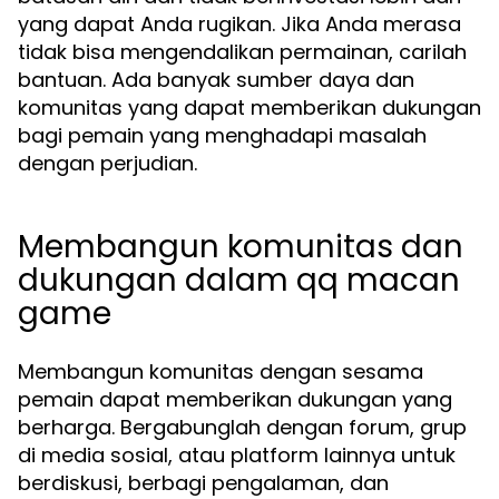
yang dapat Anda rugikan. Jika Anda merasa
tidak bisa mengendalikan permainan, carilah
bantuan. Ada banyak sumber daya dan
komunitas yang dapat memberikan dukungan
bagi pemain yang menghadapi masalah
dengan perjudian.
Membangun komunitas dan
dukungan dalam qq macan
game
Membangun komunitas dengan sesama
pemain dapat memberikan dukungan yang
berharga. Bergabunglah dengan forum, grup
di media sosial, atau platform lainnya untuk
berdiskusi, berbagi pengalaman, dan