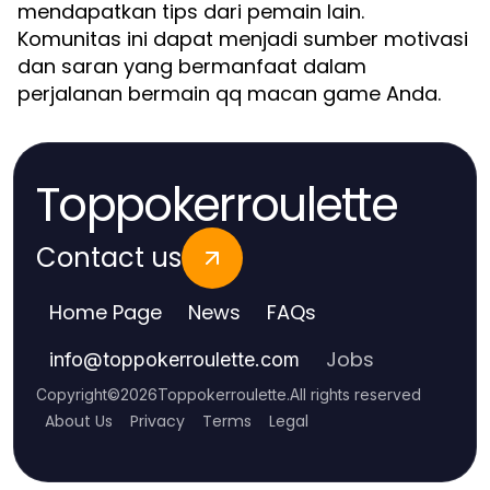
mendapatkan tips dari pemain lain.
Komunitas ini dapat menjadi sumber motivasi
dan saran yang bermanfaat dalam
perjalanan bermain qq macan game Anda.
Toppokerroulette
Contact us
Home Page
News
FAQs
Jobs
info
@
toppokerroulette.com
Copyright
©
2026
Toppokerroulette
.
All rights reserved
About Us
Privacy
Terms
Legal